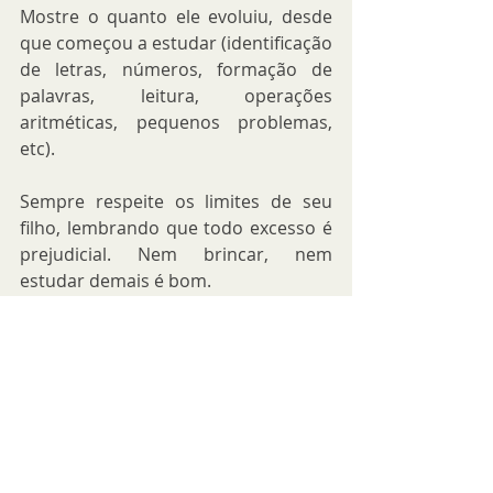
Mostre o quanto ele evoluiu, desde 
que começou a estudar (identificação 
de letras, números, formação de 
palavras, leitura, operações 
aritméticas, pequenos problemas, 
etc).
Sempre respeite os limites de seu 
filho, lembrando que todo excesso é 
prejudicial. Nem brincar, nem 
estudar demais é bom.
Dê o exemplo. Se você quer que seu 
filho leia mais, pratique esportes, 
aprenda outro idioma; perceba se o 
seu comportamento (não suas 
palavras) refletem a importância 
desses itens.